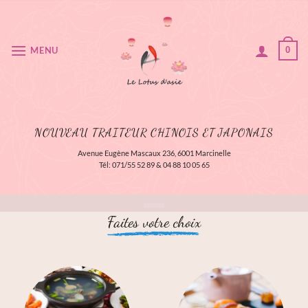
Passer
au
contenu
MENU
0
NOUVEAU TRAITEUR CHINOIS ET JAPONAIS
Avenue Eugène Mascaux 236, 6001 Marcinelle
Tél: 071/55 52 89 &
04 88 10 05 65
Faites votre choix