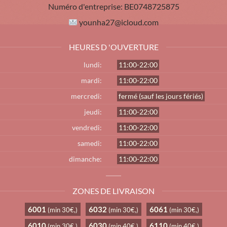
Numéro d'entreprise:
BE0748725875
younha27@icloud.com
HEURES D 'OUVERTURE
lundi:
11:00-22:00
mardi:
11:00-22:00
mercredi:
fermé (sauf les jours fériés)
jeudi:
11:00-22:00
vendredi:
11:00-22:00
samedi:
11:00-22:00
dimanche:
11:00-22:00
ZONES DE LIVRAISON
6001
6032
6061
(min 30€,)
(min 30€,)
(min 30€,)
6010
6030
6110
(min 30€,)
(min 40€,)
(min 40€,)