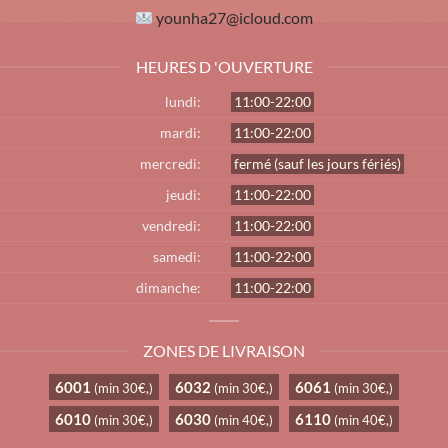
younha27@icloud.com
HEURES D 'OUVERTURE
lundi:
11:00-22:00
mardi:
11:00-22:00
mercredi:
fermé (sauf les jours fériés)
jeudi:
11:00-22:00
vendredi:
11:00-22:00
samedi:
11:00-22:00
dimanche:
11:00-22:00
ZONES DE LIVRAISON
6001
6032
6061
(min 30€,)
(min 30€,)
(min 30€,)
6010
6030
6110
(min 30€,)
(min 40€,)
(min 40€,)