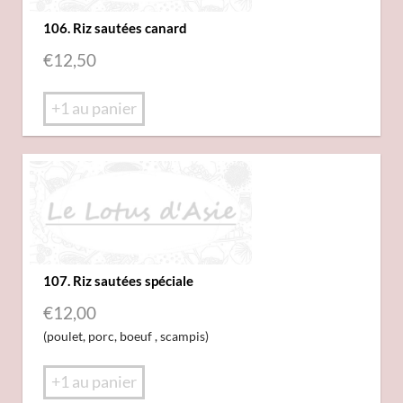
106. Riz sautées canard
€
12,50
+1 au panier
107. Riz sautées spéciale
€
12,00
(poulet, porc, boeuf , scampis)
+1 au panier