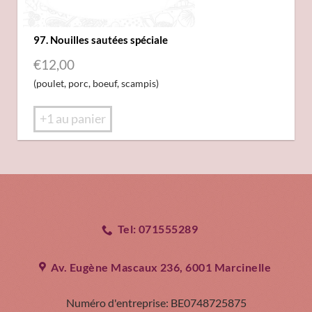
97. Nouilles sautées spéciale
€
12,00
(poulet, porc, boeuf, scampis)
+1 au panier
Tel: 071555289
Av. Eugène Mascaux 236, 6001 Marcinelle
Numéro d'entreprise:
BE0748725875