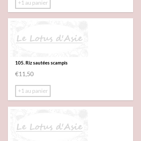
+1 au panier
105. Riz sautées scampis
€
11,50
+1 au panier