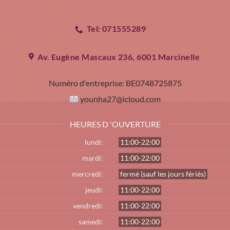
Tel: 071555289
Av. Eugène Mascaux 236, 6001 Marcinelle
Numéro d'entreprise:
BE0748725875
younha27@icloud.com
HEURES D 'OUVERTURE
lundi:
11:00-22:00
mardi:
11:00-22:00
mercredi:
fermé (sauf les jours fériés)
jeudi:
11:00-22:00
vendredi:
11:00-22:00
samedi:
11:00-22:00