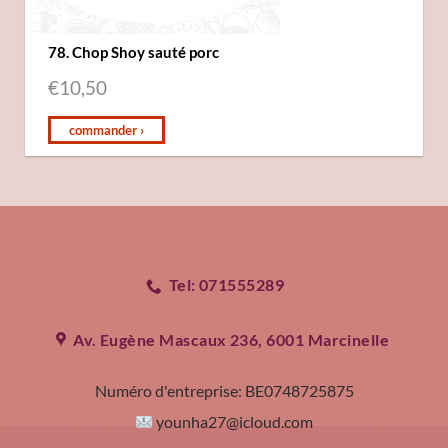
78. Chop Shoy sauté porc
€
10,50
commander ›
Tel: 071555289
Av. Eugène Mascaux 236, 6001 Marcinelle
Numéro d'entreprise:
BE0748725875
younha27@icloud.com