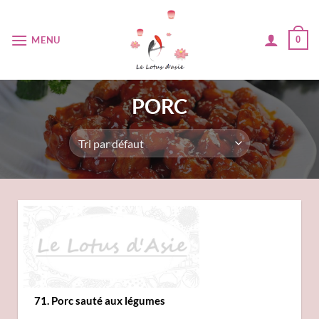
Passer
au
MENU
0
contenu
PORC
71. Porc sauté aux légumes