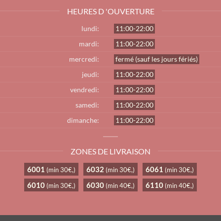
HEURES D 'OUVERTURE
lundi:
11:00-22:00
mardi:
11:00-22:00
mercredi:
fermé (sauf les jours fériés)
jeudi:
11:00-22:00
vendredi:
11:00-22:00
samedi:
11:00-22:00
dimanche:
11:00-22:00
ZONES DE LIVRAISON
6001
6032
6061
(min 30€,)
(min 30€,)
(min 30€,)
6010
6030
6110
(min 30€,)
(min 40€,)
(min 40€,)