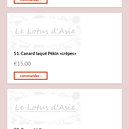
51. Canard laqué Pékin «crêpes»
€
15,00
commander ›