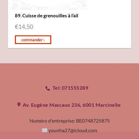
89. Cuisse de grenouilles à l’ail
€
14,50
commander ›
Tel: 071555289
Av. Eugène Mascaux 236, 6001 Marcinelle
Numéro d'entreprise:
BE0748725875
younha27@icloud.com