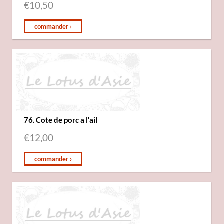
€
10,50
commander ›
76. Cote de porc a l'ail
€
12,00
commander ›