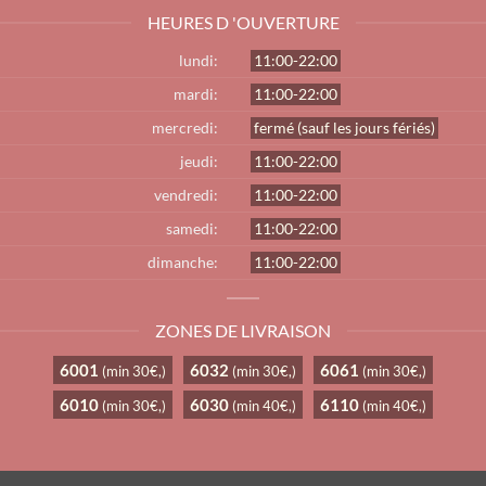
HEURES D 'OUVERTURE
lundi:
11:00-22:00
mardi:
11:00-22:00
mercredi:
fermé (sauf les jours fériés)
jeudi:
11:00-22:00
vendredi:
11:00-22:00
samedi:
11:00-22:00
dimanche:
11:00-22:00
ZONES DE LIVRAISON
6001
6032
6061
(min 30€,)
(min 30€,)
(min 30€,)
6010
6030
6110
(min 30€,)
(min 40€,)
(min 40€,)