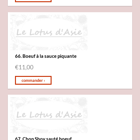
66. Boeuf à la sauce piquante
€
11,00
commander ›
67. Chop Shoy sauté boeuf