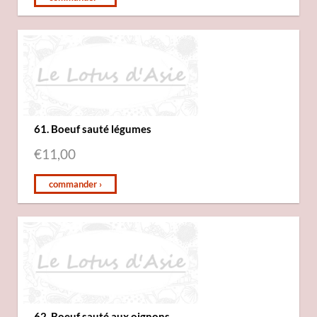
61. Boeuf sauté légumes
€
11,00
commander ›
62. Boeuf sauté aux oignons